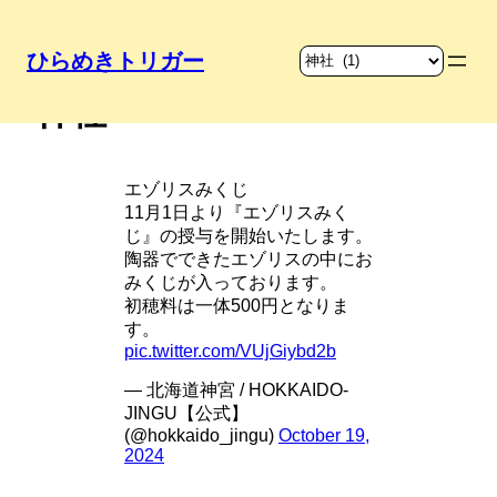
ひらめきトリガー
内
神社
容
を
ス
エゾリスみくじ
キ
11月1日より『エゾリスみく
ッ
じ』の授与を開始いたします。
プ
陶器でできたエゾリスの中にお
みくじが入っております。
初穂料は一体500円となりま
す。
pic.twitter.com/VUjGiybd2b
— 北海道神宮 / HOKKAIDO-
JINGU【公式】
(@hokkaido_jingu)
October 19,
2024