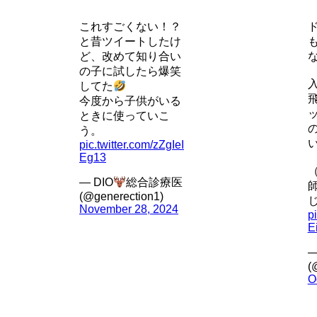
これすごくない！？
と昔ツイートしたけ
ど、改めて知り合い
の子に試したら爆笑
してた
今度から子供がいる
ときに使っていこ
う。
pic.twitter.com/zZgIeI
Eg13
— DIO
総合診療医
(@generection1)
November 28, 2024
p
E
—
(
O