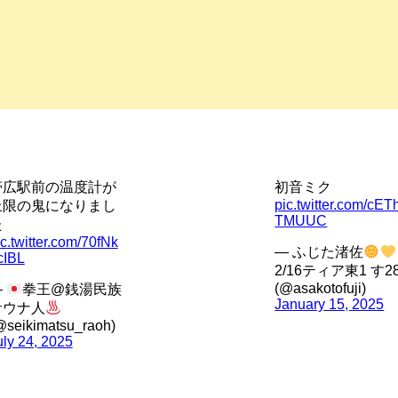
帯広駅前の温度計が
初音ミク
pic.twitter.com/cET
上限の鬼になりまし
TMUUC
た
ic.twitter.com/70fNk
— ふじた渚佐
cIBL
2/16ティア東1 す2
(@asakotofuji)
—
拳王@銭湯民族
January 15, 2025
サウナ人
@seikimatsu_raoh)
uly 24, 2025