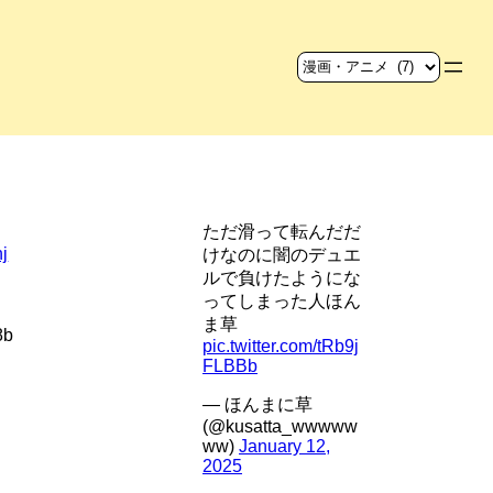
ただ滑って転んだだ
hj
けなのに闇のデュエ
ルで負けたようにな
ってしまった人ほん
ま草
8b
pic.twitter.com/tRb9j
FLBBb
— ほんまに草
(@kusatta_wwwww
ww)
January 12,
2025