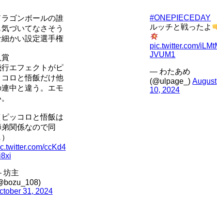
#ONEPIECEDAY
ドラゴンボールの誰
ルッチと戦ったよ
も気づいてなさそう
な細かい設定選手権
pic.twitter.com/iLM
JVUM1
入賞
飛行エフェクトがピ
— わたあめ
ッコロと悟飯だけ他
(@ulpage_)
August
の連中と違う。エモ
10, 2024
い。
（ピッコロと悟飯は
師弟関係なので同
じ）
ic.twitter.com/ccKd4
i8xi
 坊主
@bozu_108)
ctober 31, 2024