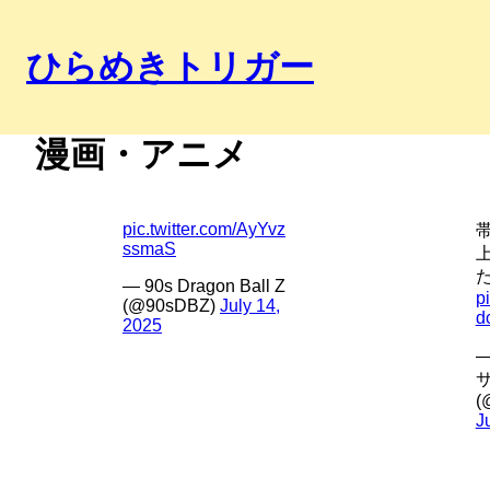
ひらめきトリガー
内
漫画・アニメ
容
を
ス
pic.twitter.com/AyYvz
キ
ssmaS
ッ
プ
— 90s Dragon Ball Z
p
(@90sDBZ)
July 14,
d
2025
(
J