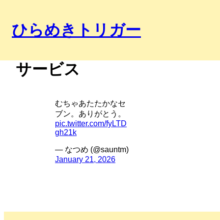
ひらめきトリガー
内
サービス
容
を
ス
むちゃあたたかなセ
キ
ブン。ありがとう。
ッ
pic.twitter.com/fyLTD
プ
gh21k
— なつめ (@sauntm)
January 21, 2026