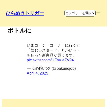
ひらめきトリガー
普段は飲まないものをマヨネーズ
ボトルに
いまコージーコーナーに行くと
「飲むカスタード」とかいうト
チ狂った新商品が買えます。
pic.twitter.com/UFsVIeZV94
— 安心院バク (@bakunojob)
April 4, 2025