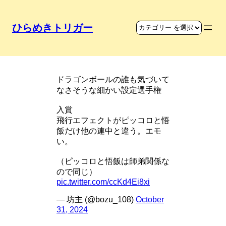
ひらめきトリガー
気の書き分け
ドラゴンボールの誰も気づいて
なさそうな細かい設定選手権
入賞
飛行エフェクトがピッコロと悟
飯だけ他の連中と違う。エモ
い。
（ピッコロと悟飯は師弟関係な
ので同じ）
pic.twitter.com/ccKd4Ei8xi
— 坊主 (@bozu_108)
October
31, 2024