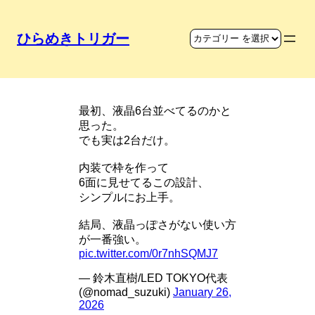
ひらめきトリガー
モニターの見せ方
最初、液晶6台並べてるのかと
思った。
でも実は2台だけ。
内装で枠を作って
6面に見せてるこの設計、
シンプルにお上手。
結局、液晶っぽさがない使い方
が一番強い。
pic.twitter.com/0r7nhSQMJ7
— 鈴木直樹/LED TOKYO代表
(@nomad_suzuki)
January 26,
2026