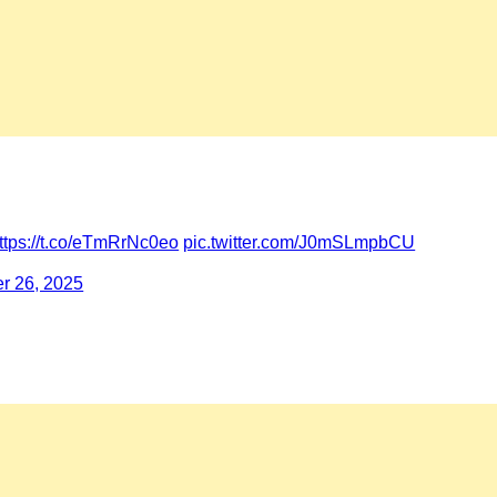
ttps://t.co/eTmRrNc0eo
pic.twitter.com/J0mSLmpbCU
r 26, 2025