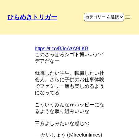
ひらめきトリガー
シゴト博の発想
https://t.co/BJoAzA9LKB
このさっぽろシゴト博いいアイ
デアだなー
就職したい学生、転職したい社
会人、さらに子供のお仕事体験
でファミリー層も楽しめるよう
になってる
こういうみんながハッピーにな
るような取り組みいいな
三方よしみたいな感じの
— たいしょう (@freefuntimes)